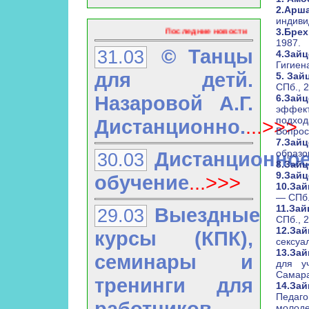
2.Арша
индиви
Последние новости
3.Брех
1987.
© Танцы
31.03
4.Зайц
Гигиен
для детй.
5. Зайц
СПб., 
Назаровой А.Г.
6.Зай
эффект
подхо
Дистанционно.
...>>>
Вопрос
7.Зайц
Дистанционно
образо
30.03
8.Зайц
9.Зайц
обучение
...>>>
10.Зай
— СПб.
11.Зай
Выездные
29.03
СПб., 
12.За
курсы (КПК),
сексуа
13.Зай
семинары и
для уч
Самара
тренинги для
14.З
Педаг
работников
молоде