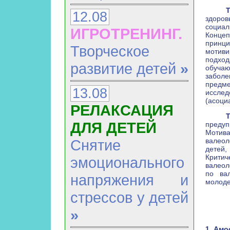
12.08
здоров
социал
ИГРОТРЕНИНГ.
Конце
принц
Творческое
мотив
подхо
развитие детей
»
обучаю
забол
предм
13.08
иссле
(асоци
РЕЛАКСАЦИЯ
ДЛЯ ДЕТЕЙ
предуп
Мотива
Снятие
валеол
детей,
Крити
эмоционального
валеол
по вал
напряжения и
молоде
стрессов у детей
»
1. Амо