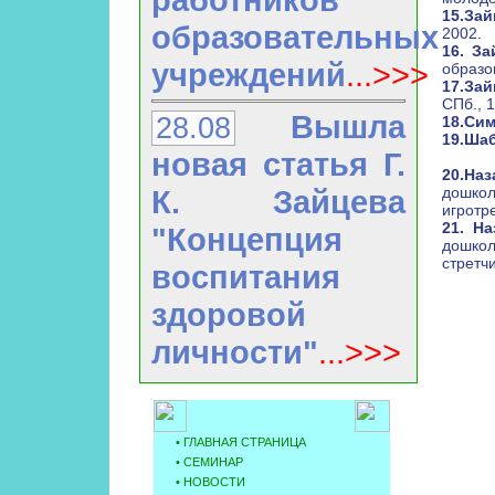
15.Зай
образовательных
2002.
16. За
учреждений
...>>>
образо
17.Зай
СПб., 
Вышла
28.08
18.Сим
19.Шаб
новая статья Г.
20.Наз
К. Зайцева
дошко
игротр
21. На
"Концепция
дошкол
стретчи
воспитания
здоровой
личности"
...>>>
• ГЛАВНАЯ СТРАНИЦА
•
СЕМИНАР
•
НОВОCТИ