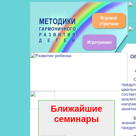
Об
О
преду
школ
соотв
аналит
направ
Ближайшие
заняти
семинары
знан
предуп