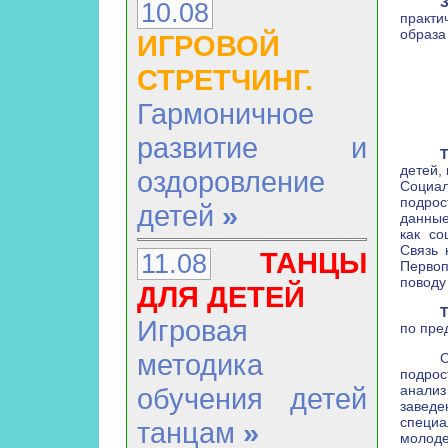
10.08
практ
образа
ИГРОВОЙ
СТРЕТЧИНГ.
Гармоничное
развитие и
Т
детей,
оздоровление
Социал
подрос
детей
»
данные
как со
Связь 
ТАНЦЫ
11.08
Перво
поводу
ДЛЯ ДЕТЕЙ
Игровая
по пре
методика
подрос
обучения детей
анализ
завед
специа
танцам
»
молоде