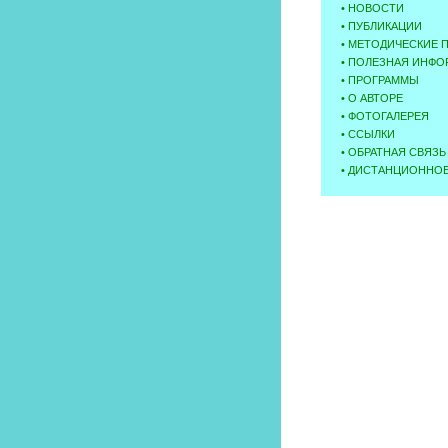
•
НОВОCТИ
•
ПУБЛИКАЦИИ
•
МЕТОДИЧЕСКИЕ 
•
ПОЛЕЗНАЯ ИНФО
•
ПРОГРАММЫ
•
О АВТОРЕ
•
ФОТОГАЛЕРЕЯ
•
ССЫЛКИ
•
ОБРАТНАЯ СВЯЗЬ
•
ДИСТАНЦИОННОЕ