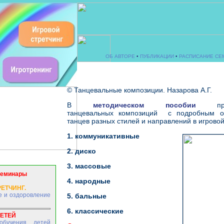
ОБ АВТОРЕ
•
ПУБЛИКАЦИИ
•
РАСПИСАНИЕ СЕ
© Танцевальные композиции. Назарова А.Г.
В
методическом пособии
пред
танцевальных
композиций с подробным о
танцев разных стилей и направлений в игрово
1. коммуникативные
2. диско
3. массовые
семинары
4. народные
ЕТЧИНГ.
е и оздоровление
5. бальные
6. классические
ДЕТЕЙ
обучения детей