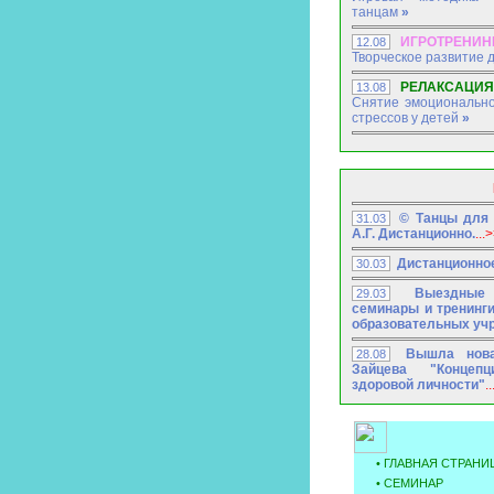
танцам
»
ИГРОТРЕНИНГ
12.08
Творческое развитие 
РЕЛАКСАЦИЯ
13.08
Снятие эмоционально
стрессов у детей
»
Пос
© Танцы для 
31.03
А.Г. Дистанционно.
...
Дистанционно
30.03
Выездные
29.03
семинары и тренинги
образовательных уч
Вышла нова
28.08
Зайцева "Концепц
здоровой личности"
.
• ГЛАВНАЯ СТРАНИ
•
СЕМИНАР