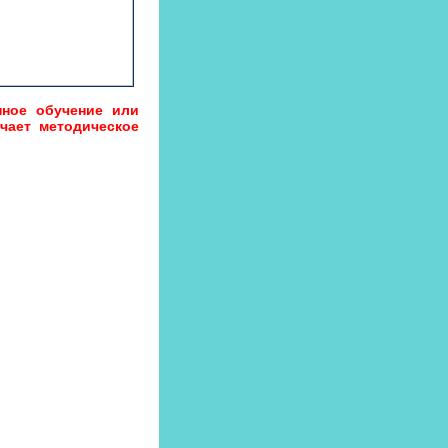
нное обучение или
чает методическое