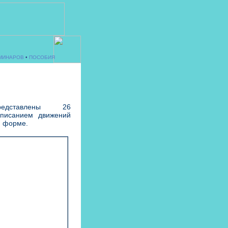
МИНАРОВ
•
ПОСОБИЯ
ставлены 26
писанием движений
й форме.