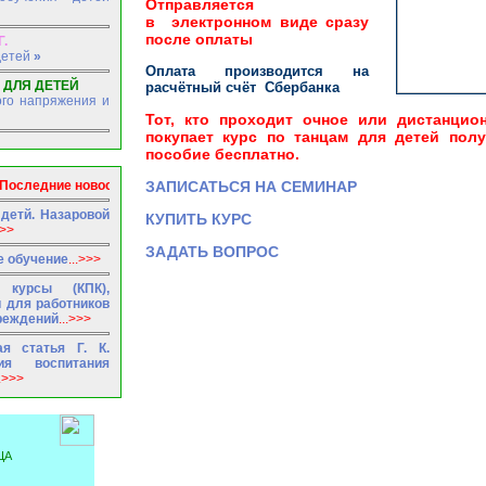
Отправляется
в электронном виде сразу
после оплаты
.
детей
»
Оплата производится на
 ДЛЯ ДЕТЕЙ
расчётный счёт
Сбербанка
го напряжения и
Тот, кто проходит очное или дистанцио
покупает курс по танцам для детей полу
пособие бесплатно.
ледние новости
ЗАПИСАТЬСЯ НА СЕМИНАР
детй. Назаровой
КУПИТЬ КУРС
>>>
ЗАДАТЬ ВОПРОС
е обучение
...>>>
 курсы (КПК),
 для работников
реждений
...>>>
я статья Г. К.
ия воспитания
..>>>
ЦА